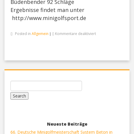
Büdenbender 92 Schläge
Ergebnisse findet man unter
http://www.minigolfsport.de
für
Posted in
Allgemein
|
Kommentare deaktiviert
1.Mannschaft
mit
Platz
3
zum
Saisonauftakt
Neueste Beiträge
66. Deutsche Minigolfmeisterschaft System Beton in