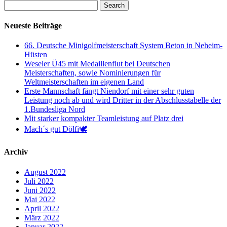
Neueste Beiträge
66. Deutsche Minigolfmeisterschaft System Beton in Neheim-
Hüsten
Weseler Ü45 mit Medaillenflut bei Deutschen
Meisterschaften, sowie Nominierungen für
Weltmeisterschaften im eigenen Land
Erste Mannschaft fängt Niendorf mit einer sehr guten
Leistung noch ab und wird Dritter in der Abschlusstabelle der
1.Bundesliga Nord
Mit starker kompakter Teamleistung auf Platz drei
Mach´s gut Dölfi🕊
Archiv
August 2022
Juli 2022
Juni 2022
Mai 2022
April 2022
März 2022
Januar 2022